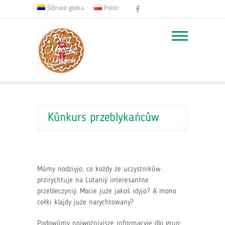
Facebook
Ślōnskŏ gŏdka
Polski
Kůnkurs przeblykańcůw
Můmy nodziyjo, co kożdy ze uczystnikůw
przirychtuje na Lotaniý interesantne
przebleczyniý. Mocie juże jakoś idyjo? A mono
cołki klajdy juże narychtowany?
Podowůmy nojwożniyjsze informacyje dlo grup: