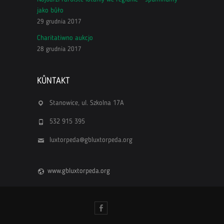
jako bůło
29 grudnia 2017
Charitatiwno aukcjo
28 grudnia 2017
KŮNTAKT
Stanowice, ul. Szkolna 17A
532 915 395
luxtorpeda@gbluxtorpeda.org
www.gbluxtorpeda.org
Facebook