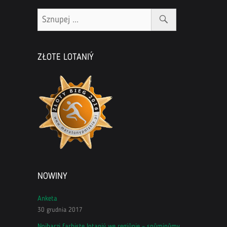
ZŁOTE LOTANIÝ
NOWINY
Anketa
30 grudnia 2017
Nojbarzi farbiste lotaniý we regiůnie – spůminůmy