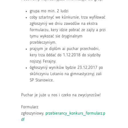
grupa mo min. 2 ludzi
coby sztartnyć we kůnkursie, trza wyfilować
zgłoszyniý we dniu zawodůw na ekstra
formularzu, kery idzie pobrać ze zajty a przi
tymu wykozać sie ôryginalnym
przebleczyniym.
prajsym je diplům ai puchar przechodni,
kery trza ôddać do 1.12.2018 do siydziby
nojszyj Ferajny.
ôgłoszyniý wynikůw bydzie 23.12.2017 po
skůńczyniu Lotanio na gimnastycznyj zali
SP Stanowice.
Puchar je juże u nos i czeko na zwyciynzcůw!
Formularz
zgłoszyniowy.
przebierancy_konkurs_formularz.p
df