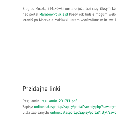
Bieg po Moczkę i Makówki uostało juże trzi razy
Złotym Lo
nec portal
MaratonyPolskie.pl
Kożdy rok ludzie mogům welowa
lotaniý po Moczka a Makůwki ustało wyrůżniůne m.in. we k
Przidajne linki
Regulamin:
regulamin-2017PL.pdf
Zapisy:
online.datasport.pl/zapisy/portal/zawody.php?zawod
Lista zapisanych:
online.datasport.pl/zapisy/portal/listy/?z