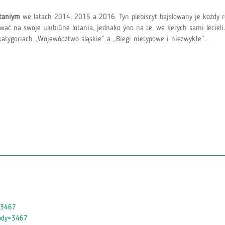
taniym
we latach 2014, 2015 a 2016. Tyn plebiscyt bajslowany je kożdy r
ć na swoje ulubiůne lotania, jednako ýno na te, we kerych sami lecieli
atygoriach „Województwo śląskie” a „Biegi nietypowe i niezwykłe”.
y=3467
awody=3467