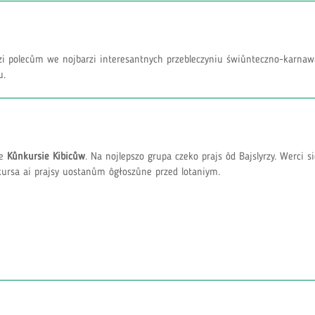
erzi polecům we nojbarzi interesantnych przebleczyniu świůnteczno-karna
u.
we
Kůnkursie Kibicůw
. Na nojlepszo grupa czeko prajs ôd Bajslyrzy. Werci s
kursa ai prajsy uostanům ôgłoszůne przed lotaniym.