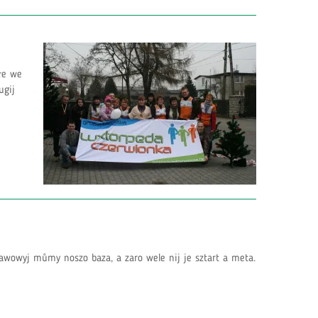
łe we
ugij
awowyj můmy noszo baza, a zaro wele nij je sztart a meta.