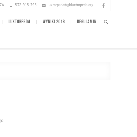
Facebook
17A
532 915 395
luxtorpeda@gbluxtorpeda.org
LUXTORPEDA
WYNIKI 2018
REGULAMIN
go.