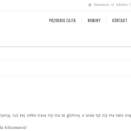
Stanowice, ul. Szkolna 
PRZODNIO ZAJTA
NOWINY
KŮNTAKT
yncyj, cuż kej cołko trasa niý ma ze gůminy, a szula tyż niý ma tako sro
do kibicowanio!