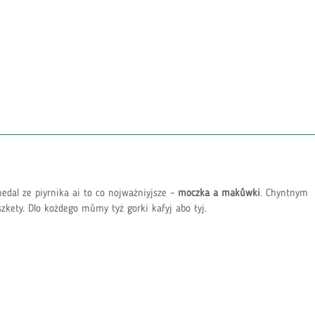
edal ze piyrnika ai to co nojważniyjsze –
moczka a makůwki
. Chyntnym
kety. Dlo kożdego můmy tyż gorki kafyj abo tyj.