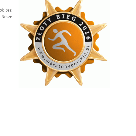
ok bez
. Nosze