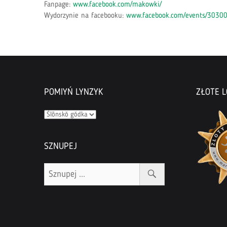
Fanpage:
www.facebook.com/makowki/
Wydorzynie na facebooku:
www.facebook.com/events/3030
POMIYŃ LYNZYK
ZŁOTE L
Pomiyń
lynzyk
SZNUPEJ