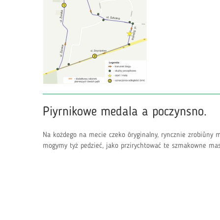
Piyrnikowe medala a poczynsno.
Na kożdego na mecie czeko ôryginalny, ryncznie zrobiůny m
mogymy tyż pedzieć, jako przirychtować te szmakowne masz