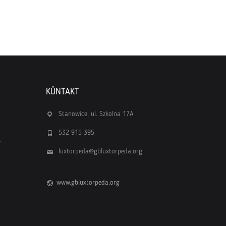
KŮNTAKT
Stanowice, ul. Szkolna 17A
532 915 395
–
luxtorpeda@gbluxtorpeda.org
www.gbluxtorpeda.org