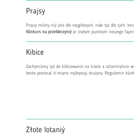
Prajsy
Prajsy můmy niý ýno dlo nojgibszych, nale tyż dlo tych, k
Kůnkurs na przebleczyniý
je stałym punktym noszego fajer
Kibice
Zachyncůmy tyż do kibicowanio na trasie a sztartniyńcio 
bezto postarać ô miano nojlepszyj drużyny. Regulamin kůn
Złote lotaniý