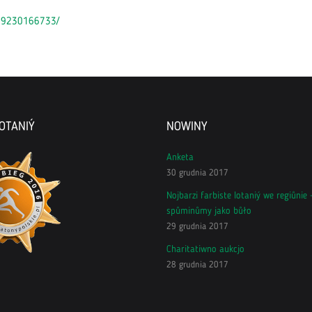
09230166733/
OTANIÝ
NOWINY
Anketa
30 grudnia 2017
Nojbarzi farbiste lotaniý we regiůnie 
spůminůmy jako bůło
29 grudnia 2017
Charitatiwno aukcjo
28 grudnia 2017