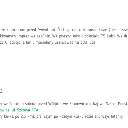
 ze kamratami przed świyntami. Ôd tego czosu te nosze lotaniý je na sta
ekiwanych imprez we sezůnie. We piyrszyj edycji poleciało 75 ludzi. We dr
że 6. edycjo, a limit musielimy usztalować na 300 ludzi.
o
y we ôstatnio sobota przed Wilijům we Stanowicach, kaj we Szkole Podst
owice, ul. Szkolna 17A
.
ry kůłka po 2,5 km), przi czym po kożdym kůłku idzie skůńczyć lotaniý.