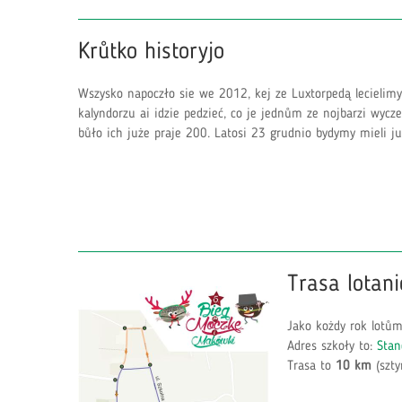
Krůtko historyjo
Wszysko napoczło sie we 2012, kej ze Luxtorpedą lecielimy
kalyndorzu ai idzie pedzieć, co je jednům ze nojbarzi wycz
bůło ich juże praje 200. Latosi 23 grudnio bydymy mieli ju
Trasa lotani
Jako kożdy rok lotům
Adres szkoły to:
Stan
Trasa to
10 km
(szty