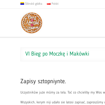
Ślōnskŏ gŏdka
Polski
VI Bieg po Moczkę i Makówki
Zapisy sztopniynte.
Uczystnikůw juże můmy za tela. Toć co chcieliby my Wos wi
Wszyskich, kerym niý udało sie latosi zapisać, zaproszůmy 