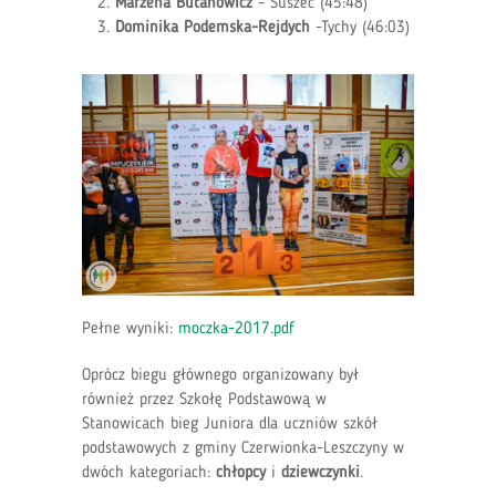
Marzena Butanowicz
– Suszec (45:48)
Dominika Podemska-Rejdych
-Tychy (46:03)
Pełne wyniki:
moczka-2017.pdf
Oprócz biegu głównego organizowany był
również przez Szkołę Podstawową w
Stanowicach bieg Juniora dla uczniów szkół
podstawowych z gminy Czerwionka-Leszczyny w
dwóch kategoriach:
chłopcy
i
dziewczynki
.