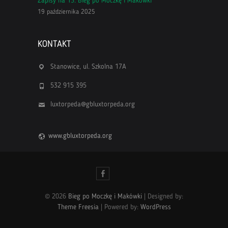
Zapisy na 13. Bieg po Moczkę i Makówki
19 października 2025
KONTAKT
Stanowice, ul. Szkolna 17A
532 915 395
luxtorpeda@gbluxtorpeda.org
www.gbluxtorpeda.org
Facebook
© 2026
Bieg po Moczkę i Makówki
| Designed by:
Theme Freesia
| Powered by:
WordPress