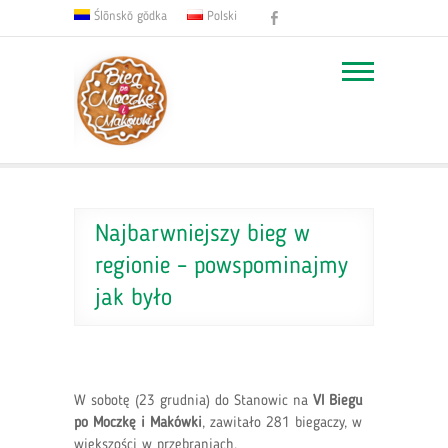
Facebook
Ślōnskŏ gŏdka
Polski
Najbarwniejszy bieg w
regionie – powspominajmy
jak było
W sobotę (23 grudnia) do Stanowic na
VI Biegu
po Moczkę i Makówki
, zawitało 281 biegaczy, w
większości w przebraniach.