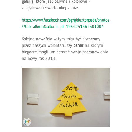
galerię, która jest barwna i kolorowa –
zdecydowanie warta obejrzenia:
https://www.facebook.com/pg/gbluxtorpeda/photos
/?tab=album&album_id=1954241564601004
Kolejną nowością w tym roku był stworzony
przez naszych wolontariuszy
baner
na którym
biegacze mogli umieszczać swoje postanowienia
na nowy rok 2018.