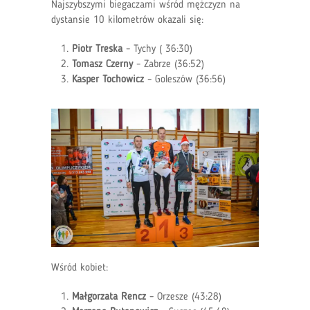
Najszybszymi biegaczami wśród mężczyzn na
dystansie 10 kilometrów okazali się:
Piotr Treska
– Tychy ( 36:30)
Tomasz Czerny
– Zabrze (36:52)
Kasper Tochowicz
– Goleszów (36:56)
Wśród kobiet:
Małgorzata Rencz
– Orzesze (43:28)