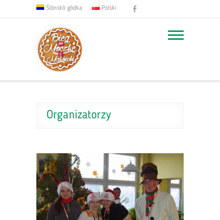
Facebook
Ślōnskŏ gŏdka
Polski
Organizatorzy