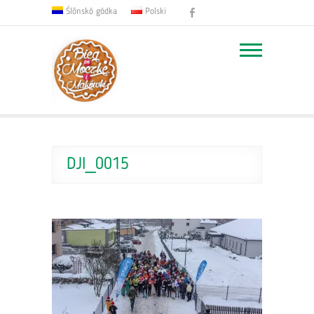
Facebook
Ślōnskŏ gŏdka
Polski
DJI_0015