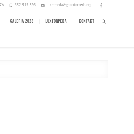
Facebook
17A
532 915 395
luxtorpeda@gbluxtorpeda.org
GALERIA 2023
LUXTORPEDA
KONTAKT