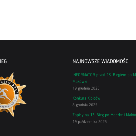
IEG
NAJNOWSZE WIADOMOŚCI
INFORMATOR przed 13. Biegiem po M
Makówki
19 grudnia 2025
Konkurs Kibiców
8 grudnia 2025
Zapisy na 13. Bieg po Moczkę i Makó
19 października 2025