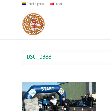
Ślōnskŏ gŏdka
Polski
DSC_0388