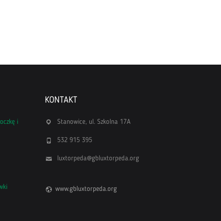
KONTAKT
oczkę i
Stanowice, ul. Szkolna 17A
532 915 395
luxtorpeda@gbluxtorpeda.org
wki
www.gbluxtorpeda.org