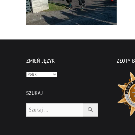
ZMIEŃ JĘZYK
ZŁOTY B
Zmień
język
SZUKAJ