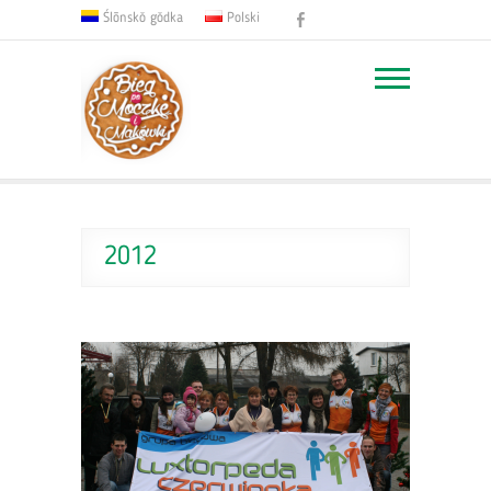
Facebook
Ślōnskŏ gŏdka
Polski
2012