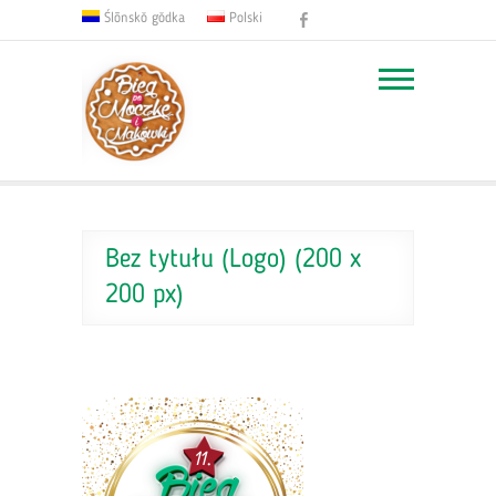
Facebook
Ślōnskŏ gŏdka
Polski
Bez tytułu (Logo) (200 x
200 px)