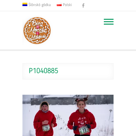
Facebook
Ślōnskŏ gŏdka
Polski
P1040885