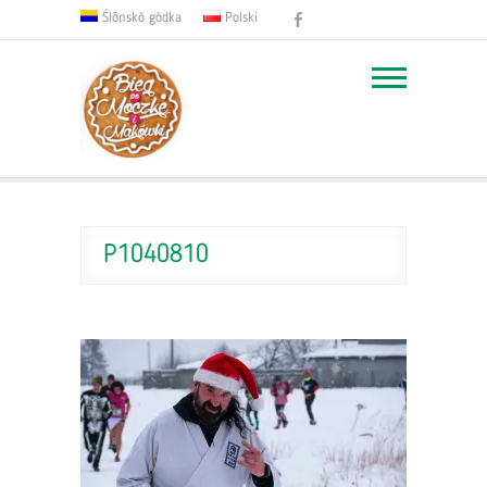
Facebook
Ślōnskŏ gŏdka
Polski
P1040810