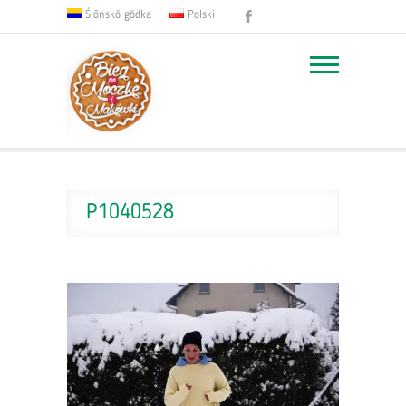
Facebook
Ślōnskŏ gŏdka
Polski
P1040528