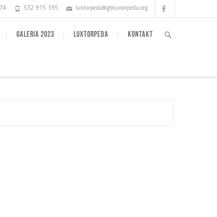
Facebook
17A
532 915 395
luxtorpeda@gbluxtorpeda.org
GALERIA 2023
LUXTORPEDA
KONTAKT