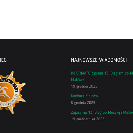
IEG
NAJNOWSZE WIADOMOŚCI
INFORMATOR przed 13. Biegiem po M
Makówki
19 grudnia 2025
Konkurs Kibiców
8 grudnia 2025
Zapisy na 13. Bieg po Moczkę i Makó
19 października 2025