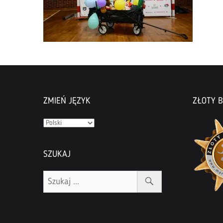
ZMIEŃ JĘZYK
ZŁOTY B
Zmień
język
SZUKAJ