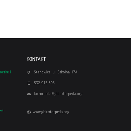
KONTAKT
oczkę i
Stanowice, ul. Szkolna 17A
532 915 395
luxtorpeda@gbluxtorpeda.org
wki
www.gbluxtorpeda.org