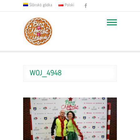
Facebook
Ślōnskŏ gŏdka
Polski
WOJ_4948