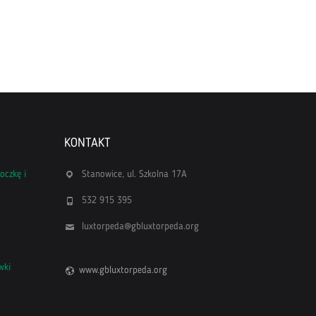
KONTAKT
oczkę i
Stanowice, ul. Szkolna 17A
532 915 395
luxtorpeda@gbluxtorpeda.org
wki
www.gbluxtorpeda.org