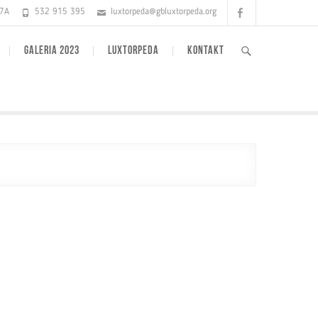
Facebook
17A
532 915 395
luxtorpeda@gbluxtorpeda.org
GALERIA 2023
LUXTORPEDA
KONTAKT