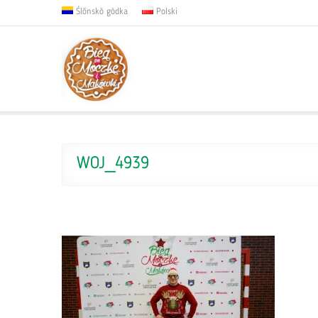
Ślōnskŏ gŏdka
Polski
WOJ_4939