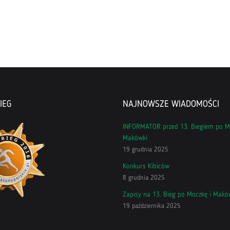
IEG
NAJNOWSZE WIADOMOŚCI
INFORMATOR przed 13. Biegiem po M
Makówki
19 grudnia 2025
Konkurs Kibiców
8 grudnia 2025
Zapisy na 13. Bieg po Moczkę i Makó
19 października 2025