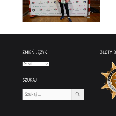
ZMIEŃ JĘZYK
ZŁOTY B
Zmień
język
SZUKAJ