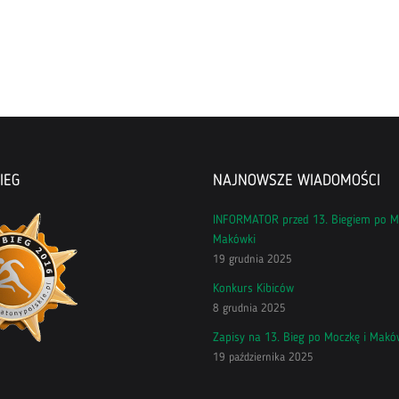
IEG
NAJNOWSZE WIADOMOŚCI
INFORMATOR przed 13. Biegiem po M
Makówki
19 grudnia 2025
Konkurs Kibiców
8 grudnia 2025
Zapisy na 13. Bieg po Moczkę i Makó
19 października 2025