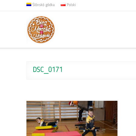
Ślōnskŏ gŏdka
Polski
DSC_0171