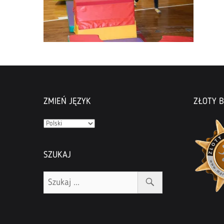
ZMIEŃ JĘZYK
ZŁOTY B
Zmień
język
SZUKAJ