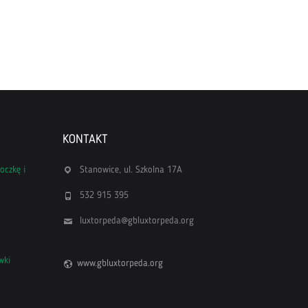
KONTAKT
oczkę i
Stanowice, ul. Szkolna 17A
532 915 395
luxtorpeda@gbluxtorpeda.org
wki
www.gbluxtorpeda.org