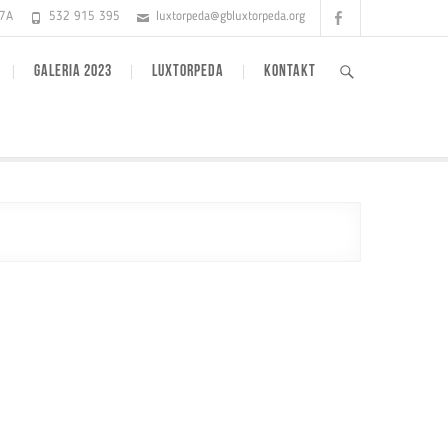
Facebook
17A
532 915 395
luxtorpeda@gbluxtorpeda.org
GALERIA 2023
LUXTORPEDA
KONTAKT