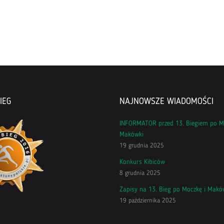
IEG
NAJNOWSZE WIADOMOŚCI
INFORMATOR przed 13. Biegiem po M
Makówki
19 grudnia 2025
Konkurs Kibiców
8 grudnia 2025
Zapisy na 13. Bieg po Moczkę i Makó
19 października 2025