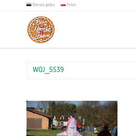
Ślōnskŏ gŏdka
Polski
WOJ_5539