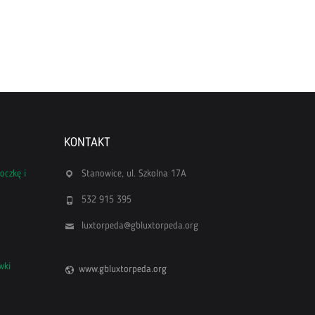
KONTAKT
oczkę i
Stanowice, ul. Szkolna 17A
532 915 395
luxtorpeda@gbluxtorpeda.org
wki
www.gbluxtorpeda.org