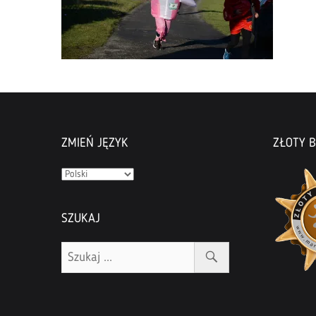
ZMIEŃ JĘZYK
ZŁOTY B
Zmień
język
SZUKAJ