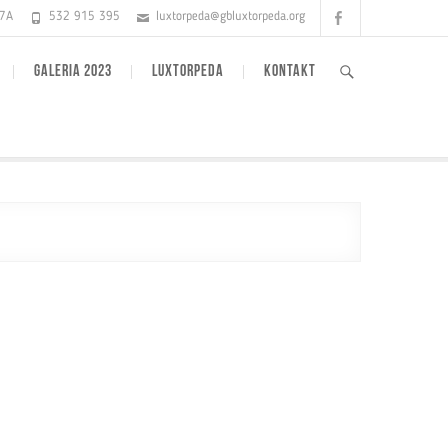
Facebook
17A
532 915 395
luxtorpeda@gbluxtorpeda.org
GALERIA 2023
LUXTORPEDA
KONTAKT