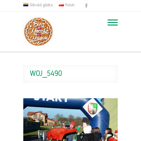
Facebook
Ślōnskŏ gŏdka
Polski
WOJ_5490