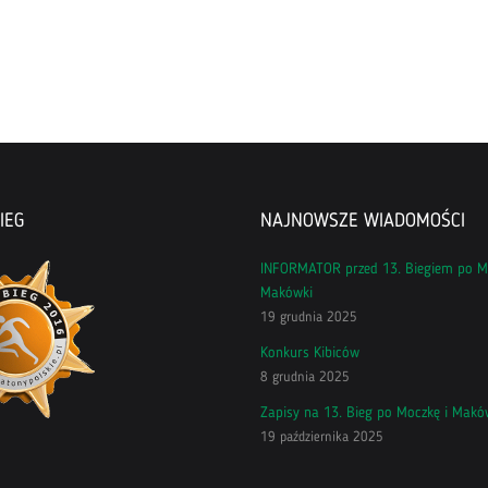
IEG
NAJNOWSZE WIADOMOŚCI
INFORMATOR przed 13. Biegiem po M
Makówki
19 grudnia 2025
Konkurs Kibiców
8 grudnia 2025
Zapisy na 13. Bieg po Moczkę i Makó
19 października 2025