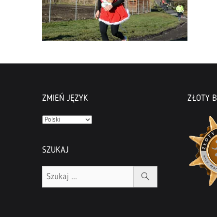
ZMIEŃ JĘZYK
ZŁOTY B
Zmień
język
SZUKAJ