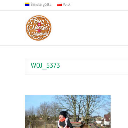
Ślōnskŏ gŏdka
Polski
WOJ_5373