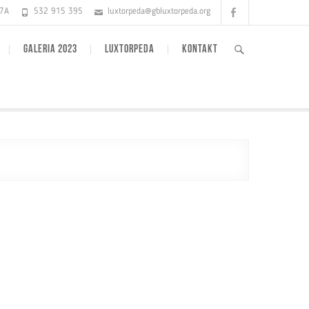
Facebook
17A
532 915 395
luxtorpeda@gbluxtorpeda.org
GALERIA 2023
LUXTORPEDA
KONTAKT