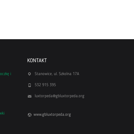
KONTAKT
oczkę i
Stanowice, ul. Szkolna 17A
532 915 395
luxtorpeda@gbluxtorpeda.org
wki
www.gbluxtorpeda.org