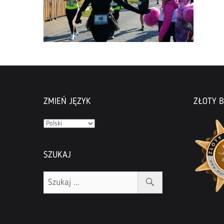
ZMIEŃ JĘZYK
ZŁOTY B
Zmień
język
SZUKAJ