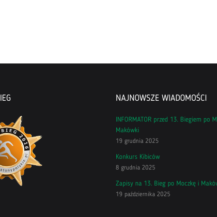
IEG
NAJNOWSZE WIADOMOŚCI
INFORMATOR przed 13. Biegiem po M
Makówki
19 grudnia 2025
Konkurs Kibiców
8 grudnia 2025
Zapisy na 13. Bieg po Moczkę i Makó
19 października 2025