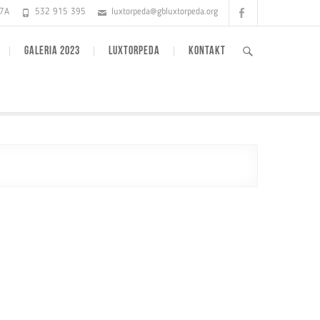
Facebook
17A
532 915 395
luxtorpeda@gbluxtorpeda.org
GALERIA 2023
LUXTORPEDA
KONTAKT