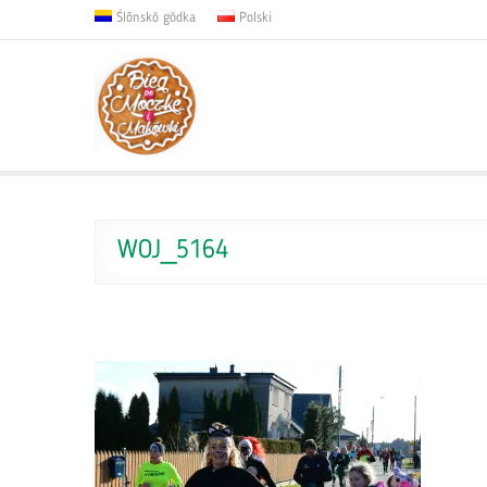
Ślōnskŏ gŏdka
Polski
WOJ_5164