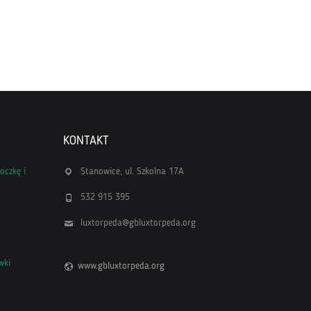
KONTAKT
oczkę i
Stanowice, ul. Szkolna 17A
532 915 395
luxtorpeda@gbluxtorpeda.org
wki
www.gbluxtorpeda.org