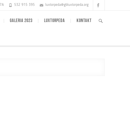
Facebook
17A
532 915 395
luxtorpeda@gbluxtorpeda.org
GALERIA 2023
LUXTORPEDA
KONTAKT