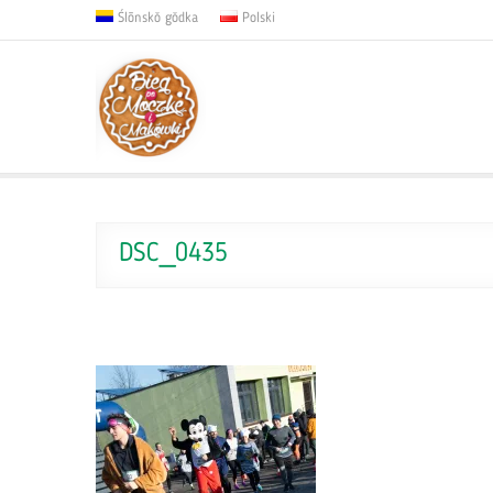
Ślōnskŏ gŏdka
Polski
DSC_0435