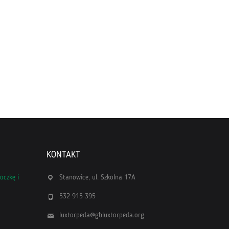
KONTAKT
oczkę i
Stanowice, ul. Szkolna 17A
532 915 395
luxtorpeda@gbluxtorpeda.org