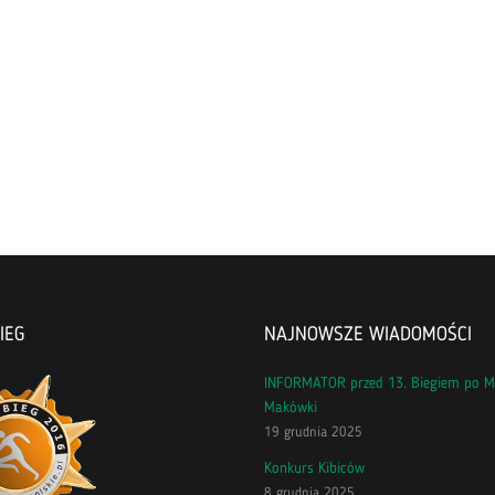
IEG
NAJNOWSZE WIADOMOŚCI
INFORMATOR przed 13. Biegiem po M
Makówki
19 grudnia 2025
Konkurs Kibiców
8 grudnia 2025