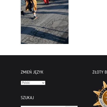
ZMIEŃ JĘZYK
ZŁOTY B
Zmień
język
SZUKAJ